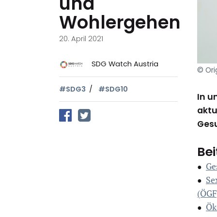
und
Wohlergehen
20. April 2021
SDG Watch Austria
© Ori
#SDG3
#SDG10
In u
auf Facebook teilen
auf Twitter teilen
aktu
Ges
Bei
Ge
●
Se
●
(ÖGF
Ök
●