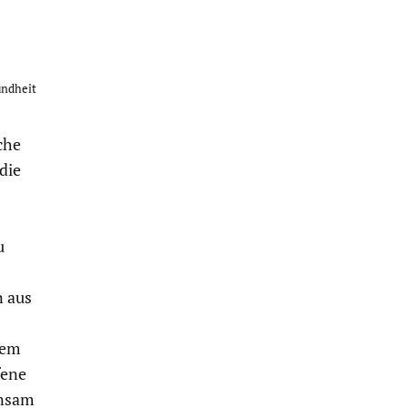
undheit
che
die
u
n aus
sem
fene
insam