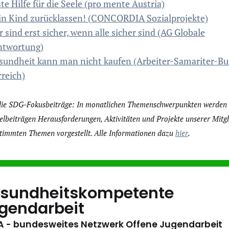
te Hilfe für die Seele (pro mente Austria)
in Kind zurücklassen! (CONCORDIA Sozialprojekte)
r sind erst sicher, wenn alle sicher sind (AG Globale
ntwortung)
sundheit kann man nicht kaufen (Arbeiter-Samariter-B
reich)
die SDG-Fokusbeiträge: In monatlichen Themenschwerpunkten werden 
beiträgen Herausforderungen, Aktivitäten und Projekte unserer Mitgl
timmten Themen vorgestellt. Alle Informationen dazu
hier
.
sundheitskompetente
gendarbeit
 - bundesweites Netzwerk Offene Jugendarbeit