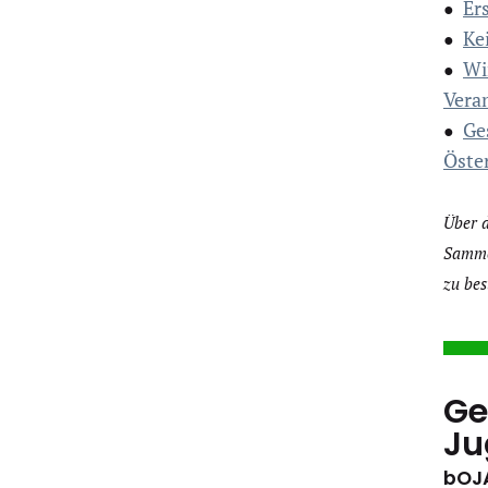
Ers
●
Ke
●
Wi
●
Vera
Ge
●
Öster
Über 
Sammel
zu bes
Ge
Ju
bOJA