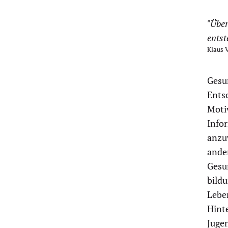
"Über
entst
Klaus 
Gesu
Entsc
Moti
Infor
anzu
ande
Gesu
bild
Lebe
Hint
Juge