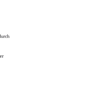
durch
er