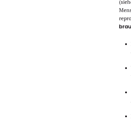
(sieh
Mens
repr
bra