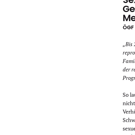
Ge
Me
ÖGF 
„Bis 
repro
Famil
der r
Prog
So la
nicht
Verh
Schw
sexu