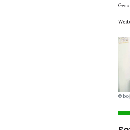
Gesu
Weit
© boj
Se