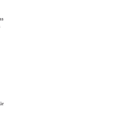
ss
n
ür