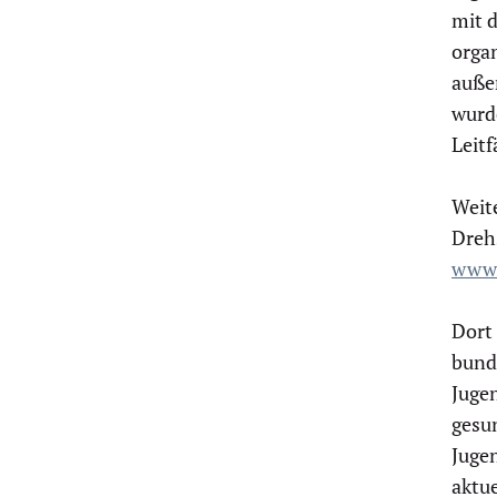
mit d
orga
außer
wurd
Leit
Weite
Dreh
www.
Dort
bund
Juge
gesu
Jugen
aktue