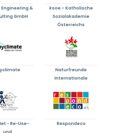
 Engineering &
ksoe – Katholische
ulting GmbH
Sozialakademie
Österreichs
yclimate
Naturfreunde
Internationale
et - Re-Use-
Respondeco
und