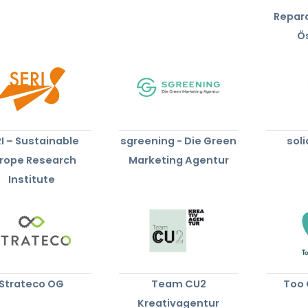
Repar
Ö
I – Sustainable
sgreening - Die Green
soli
rope Research
Marketing Agentur
Institute
Strateco OG
Team CU2
Too 
Kreativagentur