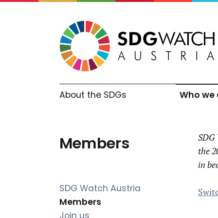
About the SDGs
Who we 
SDG W
Members
the 2
in be
SDG Watch Austria
Swit
(current)
Members
Join us