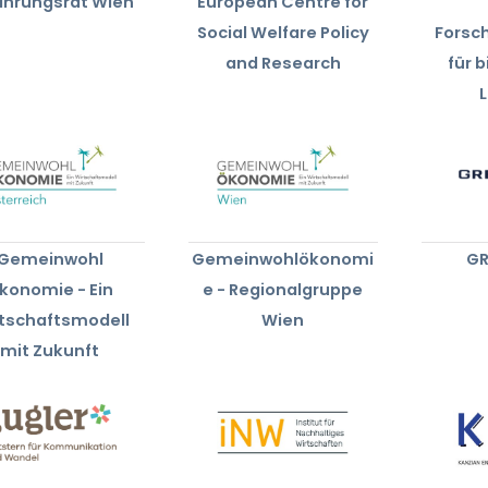
ährungsrat Wien
European Centre for
Social Welfare Policy
Forsc
and Research
für 
Gemeinwohl
Gemeinwohlökonomi
GR
konomie - Ein
e - Regionalgruppe
tschaftsmodell
Wien
mit Zukunft