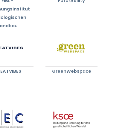
FiBL -
FuturAbility
hungsinstitut
biologischen
Landbau
EATVIBES
GreenWebspace