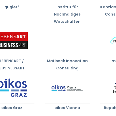
gugler*
Institut für
Kanzian
Nachhaltiges
Cons
Wirtschaften
LEBENSART /
Matissek Innovation
m
BUSINESSART
Consulting
oikos Graz
oikos Vienna
RepaN