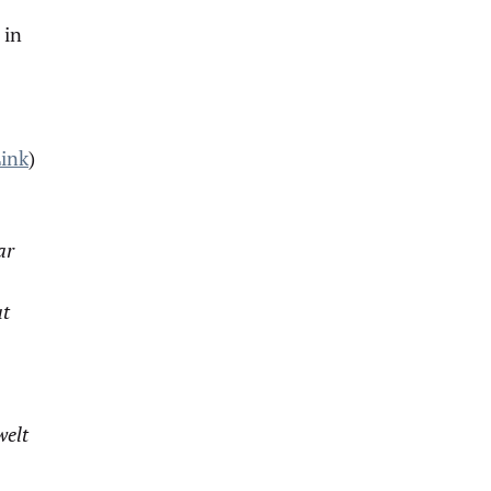
 in
ink
)
ar
at
welt