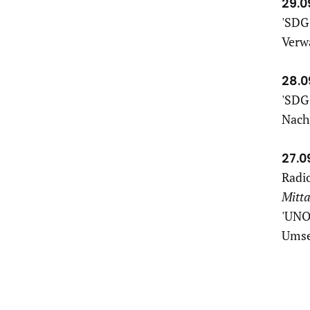
29.0
'SDG
Verwa
28.0
'SDG 
Nach
27.0
Radi
Mitt
'UNO
Umse