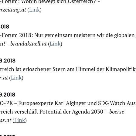
Forum: Wohin bewegt sich Österreich?' -
rzeitung.at
(
Link
)
.2018
-Forum 2018: Nur gemeinsam meistern wir die globalen
n!' -
brandaktuell.at
(
Link
)
9.2018
rreich ist erloschener Stern am Himmel der Klimapolitikt
r.at
(
Link
)
9.2018
SO-PK – Europaexperte Karl Aiginger und SDG Watch Aust
reich verschläft Potential der Agenda 2030 ' -
boerse-
ss.at
(
Link
)