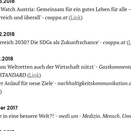
6.2018
Watch Austria: Gemeinsam für ein gutes Leben für alle –
reich und überall' -
cooppa.at
(
Link
)
2.2018
rreich 2030? Die SDGs als Zukunftschance' -
cooppa.at
(
L
2.2018
um Weltretten auch der Wirtschaft nützt' -
Gastkomment
 STANDARD
(
Link
)
r Anlauf für neue Ziele' -
nachhaltigkeitskommunikation.
)
er 2017
 in eine bessere Welt?!' -
medi.um - Medizin. Mensch. Um