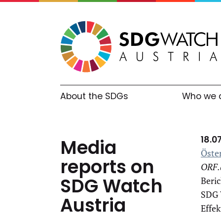
About the SDGs
Who we 
Media
Öster
reports on
ORF
SDG Watch
Beri
SDG 
Austria
Effek