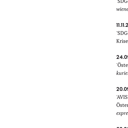
'
SDG-
wiene
11.11
'SDG
Krise
24.0
'Öste
kurie
20.0
'AVI
Öster
expre