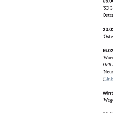
06.0
'
SDG 
Öster
20.0
'Öste
16.0
'War
DER
'Neue
(
Link
Wint
'Wege