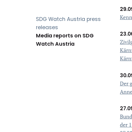
29.0
Kenn
SDG Watch Austria press
releases
23.0
Media reports on SDG
Zivil
(current)
Watch Austria
Kärn
Kärn
30.0
Der 
Annel
27.0
Bund
der 1