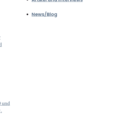
News/Blog
r
d
0 und
,