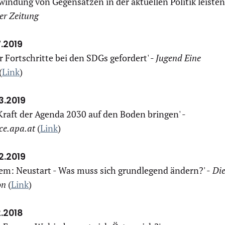
indung von Gegensätzen in der aktuellen Politik leisten
er Zeitung
7.2019
 Fortschritte bei den SDGs gefordert' -
Jugend Eine
(
Link
)
3.2019
Kraft der Agenda 2030 auf den Boden bringen' -
nce.apa.at
(
Link
)
2.2019
em: Neustart - Was muss sich grundlegend ändern?' -
Di
on
(
Link
)
2.2018