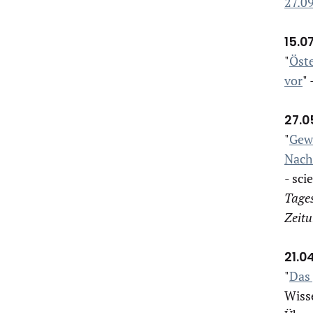
27.09
15.0
"
Öste
vor
"
27.0
"
Gewe
Nach
- sci
Tages
Zeitu
21.0
"
Das
Wisse