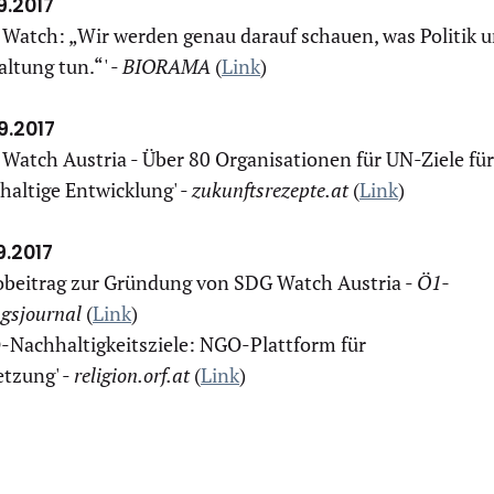
9.2017
 Watch: „Wir werden genau darauf schauen, was Politik 
ltung tun.“' -
BIORAMA
(
Link
)
9.2017
Watch Austria - Über 80 Organisationen für UN-Ziele für
haltige Entwicklung' -
zukunftsrezepte.at
(
Link
)
9.2017
obeitrag zur Gründung von SDG Watch Austria -
Ö1-
agsjournal
(
Link
)
-Nachhaltigkeitsziele: NGO-Plattform für
tzung' -
religion.orf.at
(
Link
)