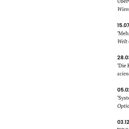
Überw
Wien
15.0
'
Mehr
Welt
28.0
'
Die 
scie
05.0
'
Syst
Opti
03.1