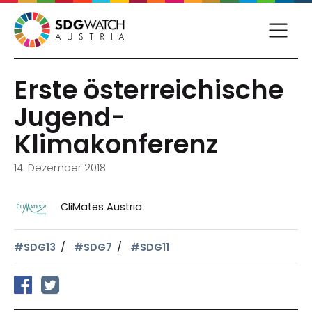
Erste österreichische
Jugend-
Klimakonferenz
14. Dezember 2018
CliMates Austria
#SDG13
#SDG7
#SDG11
auf Facebook teilen
auf Twitter teilen