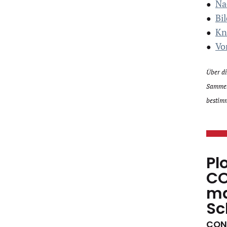
Na
●
Bi
●
Kn
●
Vo
●
Über d
Sammelb
bestimm
Pl
CO
ma
Sc
CONC