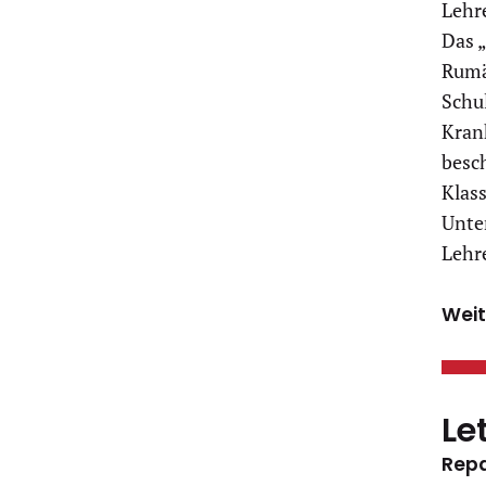
Lehr
Das 
Rumän
Schul
Kran
besch
Klas
Unte
Lehr
Weit
Le
Rep