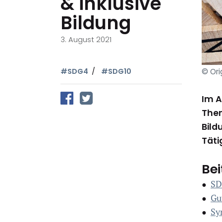
& inklusive
Bildung
3. August 2021
#SDG4
#SDG10
© Ori
auf Facebook teilen
auf Twitter teilen
Im A
Them
Bild
Täti
Bei
SD
●
Gu
●
Sy
●