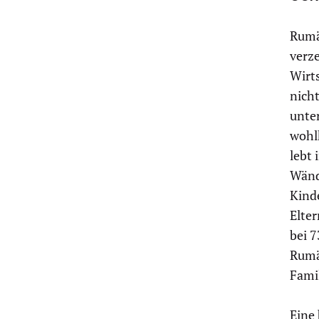
Rumä
verze
Wirt
nich
unte
wohl
lebt 
Wänd
Kinde
Elter
bei 
Rumä
Fami
Eine