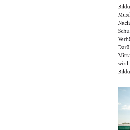
Bildu
Musi
Nach
Schul
Verhä
Darü
Mitta
wird
Bild