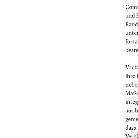
Comm
und 
Rand
unter
fortz
best
Vor 
ihre 
nebe
Maßn
integ
aus b
geme
dass 
Verhä