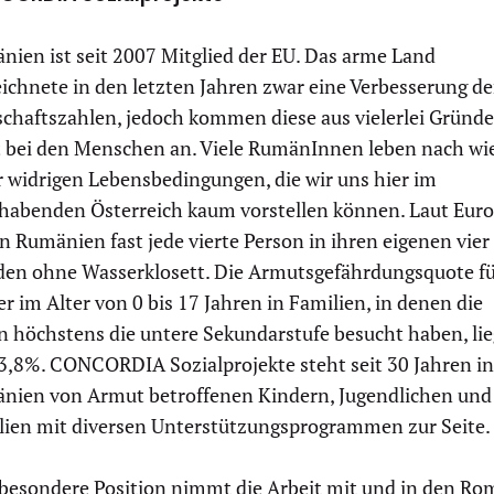
nien ist seit 2007 Mitglied der EU. Das arme Land
ichnete in den letzten Jahren zwar eine Verbesserung de
schaftszahlen, jedoch kommen diese aus vielerlei Gründ
t bei den Menschen an. Viele RumänInnen leben nach wi
r widrigen Lebensbedingungen, die wir uns hier im
habenden Österreich kaum vorstellen können. Laut Euro
in Rumänien fast jede vierte Person in ihren eigenen vier
en ohne Wasserklosett. Die Armutsgefährdungsquote f
r im Alter von 0 bis 17 Jahren in Familien, in denen die
n höchstens die untere Sekundarstufe besucht haben, lie
73,8%. CONCORDIA Sozialprojekte steht seit 30 Jahren in
nien von Armut betroffenen Kindern, Jugendlichen und
lien mit diversen Unterstützungsprogrammen zur Seite.
 besondere Position nimmt die Arbeit mit und in den Ro