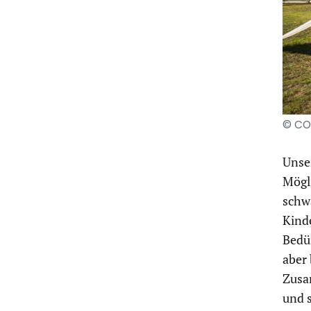
© CO
Unser
Mögli
schwa
Kind
Bedür
aber 
Zusa
und 