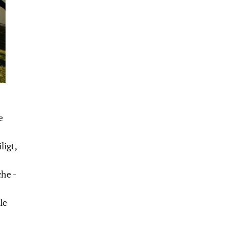
e
ligt,
che -
le