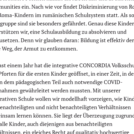
unities ein. Nach wie vor findet Diskriminierung von 
Roma-Kindern im rumänischen Schulsystem statt. Als so
gruppe sind sie besonders gefährdet. Genau diese Kinder
stützen wir, eine Schulausbildung zu absolvieren und
usetzen. Denn wir glauben daran: Bildung ist effektiv der
e Weg, der Armut zu entkommen.
fast einem Jahr hat die integrative CONCORDIA Volkssch
Pforten für die ersten Kinder geöffnet, in einer Zeit, in de
n dem pädagogischen Teil auch notwendige COVID-
ahmen gewährleitet werden mussten. Mit unserer
rativen Schule wollen wir modellhaft vorzeigen, wie Kin
enachteiligten und nicht benachteiligten Verhältnissen
insam lernen können. Sie liegt der Überzeugung zugrun
alle Kinder, auch diejenigen aus benachteiligten
ltnissen, ein gleiches Recht auf qualitativ hochwertige