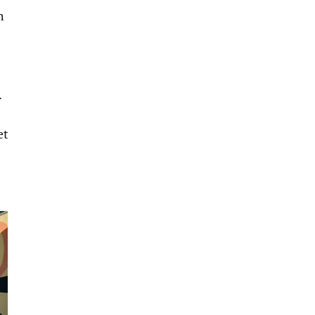
h
.
et