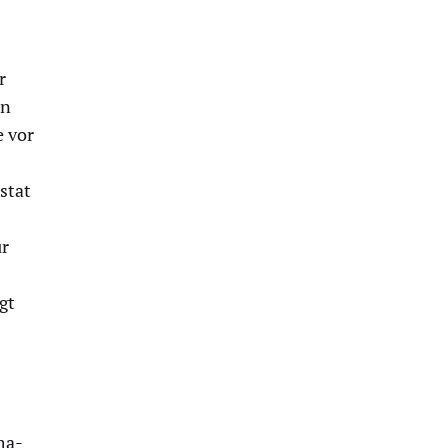
r
en
e vor
stat
ür
gt
ma-