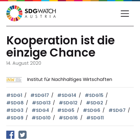
Kooperation ist die
einzige Chance
14. August 2020
Institut für Nachhaltiges Wirtschaften
#SDG1
#SDG17
#SDG14
#SDG15
#SDG8
#SDG13
#SDG12
#SDG2
#SDG3
#SDG4
#SDG5
#SDG6
#SDG7
#SDG9
#SDG10
#SDG16
#SDG11
auf Facebook teilen
auf Twitter teilen