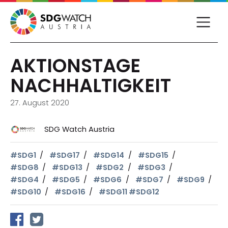
AKTIONSTAGE
NACHHALTIGKEIT
27. August 2020
SDG Watch Austria
#SDG1
#SDG17
#SDG14
#SDG15
#SDG8
#SDG13
#SDG2
#SDG3
#SDG4
#SDG5
#SDG6
#SDG7
#SDG9
#SDG10
#SDG16
#SDG11 #SDG12
auf Facebook teilen
auf Twitter teilen