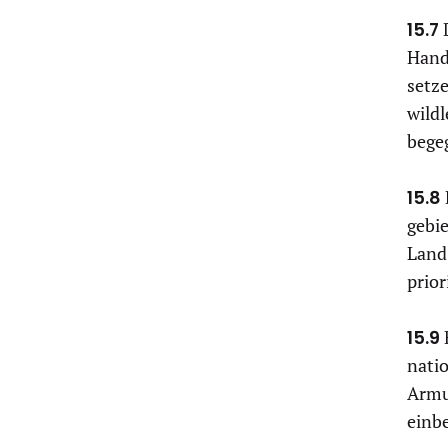
15.7
D
Hand
setz
wild
bege
15.8
gebi
Land
prior
15.9
nati
Armu
einb