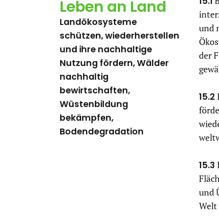
15.1
B
Leben an Land
inte
Landökosysteme
und 
schützen, wiederherstellen
Ökos
und ihre nachhaltige
der F
Nutzung fördern, Wälder
gewä
nachhaltig
bewirtschaften,
15.2
Wüstenbildung
förd
bekämpfen,
wied
Bodendegradation
welt
15.3
Fläc
und 
Welt 