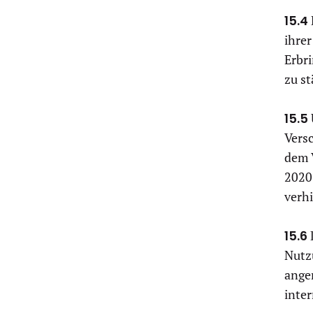
15.4
ihrer
Erbr
zu s
15.5
Vers
dem V
2020
verh
15.6
Nutz
ange
inter