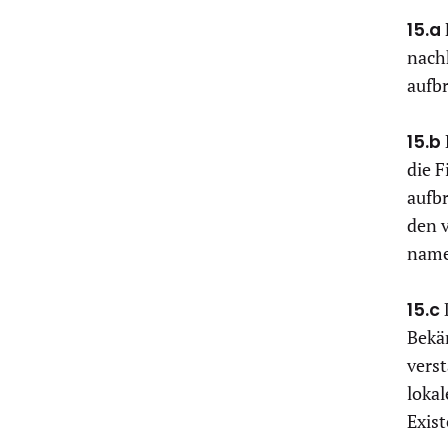
15.a
nach
aufb
15.b
die 
aufb
den 
name
15.c
Bekä
verst
loka
Exis