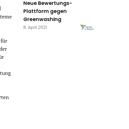
Neue Bewertungs-
d
Plattform gegen
steme
Greenwashing
8. April 2021
 für
der
ür
stung
rten